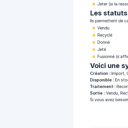
Jeter (si la re
Les statut
Ils permettent de ca
Vendu
Recyclé
Donné
Jeté
Fusionné (s’aff
Voici une s
Création :
Import, 
Disponible :
En sto
Traitement :
Recond
Sortie :
Vendu, Recy
Si vous avez besoin