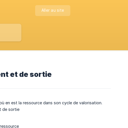
Aller au site
nt et de sortie
ù en est la ressource dans son cycle de valorisation.
t de sortie
a ressource